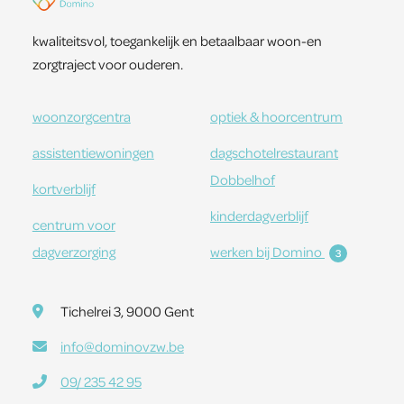
kwaliteitsvol, toegankelijk en betaalbaar woon-en
zorgtraject voor ouderen.
woonzorgcentra
optiek & hoorcentrum
assistentiewoningen
dagschotelrestaurant
Dobbelhof
kortverblijf
kinderdagverblijf
centrum voor
dagverzorging
werken bij Domino
3
Tichelrei 3, 9000 Gent
info@dominovzw.be
09/ 235 42 95