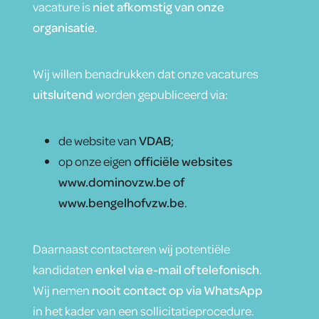
vacature is
niet afkomstig van onze
organisatie
.
Wij willen benadrukken dat onze vacatures
uitsluitend
worden gepubliceerd via:
de website van
VDAB
;
op onze eigen
officiële websites
www.dominovzw.be of
www.bengelhofvzw.be
.
Daarnaast contacteren wij potentiële
kandidaten
enkel via e-mail of telefonisch
.
Wij nemen
nooit contact op via WhatsApp
in het kader van een sollicitatieprocedure.