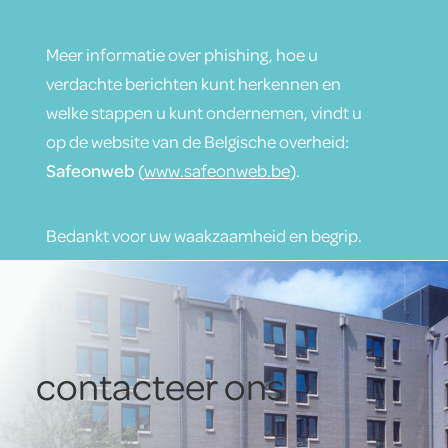
Meer informatie over phishing, hoe u
verdachte berichten kunt herkennen en
welke stappen u kunt ondernemen, vindt u
op de website van de Belgische overheid:
Safeonweb
(
www.safeonweb.be
).
Bedankt voor uw waakzaamheid en begrip.
contacteer ons