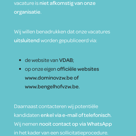
vacature is
niet afkomstig van onze
organisatie
.
Wij willen benadrukken dat onze vacatures
uitsluitend
worden gepubliceerd via:
de website van
VDAB
;
op onze eigen
officiële websites
www.dominovzw.be of
www.bengelhofvzw.be
.
Daarnaast contacteren wij potentiële
kandidaten
enkel via e-mail of telefonisch
.
Wij nemen
nooit contact op via WhatsApp
in het kader van een sollicitatieprocedure.