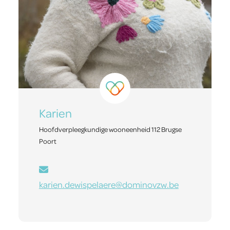
Karien
Hoofdverpleegkundige wooneenheid 112 Brugse
Poort
karien.dewispelaere@dominovzw.be