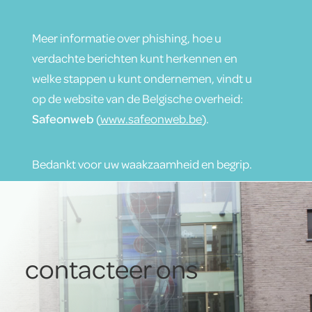
Meer informatie over phishing, hoe u
verdachte berichten kunt herkennen en
welke stappen u kunt ondernemen, vindt u
op de website van de Belgische overheid:
Safeonweb
(
www.safeonweb.be
).
Bedankt voor uw waakzaamheid en begrip.
contacteer ons