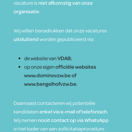
vacature is
niet afkomstig van onze
organisatie
.
Wij willen benadrukken dat onze vacatures
uitsluitend
worden gepubliceerd via:
de website van
VDAB
;
op onze eigen
officiële websites
www.dominovzw.be of
www.bengelhofvzw.be
.
Daarnaast contacteren wij potentiële
kandidaten
enkel via e-mail of telefonisch
.
Wij nemen
nooit contact op via WhatsApp
in het kader van een sollicitatieprocedure.