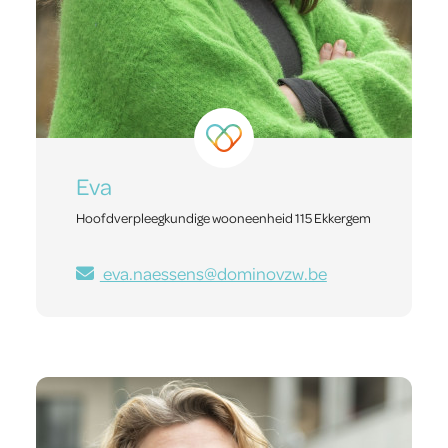
Eva
Hoofdverpleegkundige wooneenheid 115 Ekkergem
eva.naessens@dominovzw.be