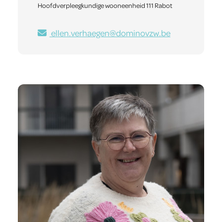
Hoofdverpleegkundige wooneenheid 111 Rabot
ellen.verhaegen@dominovzw.be