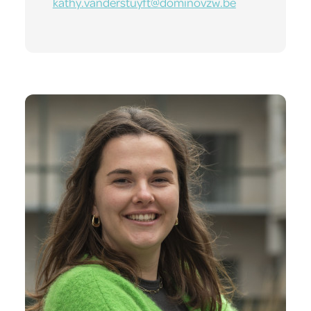
kathy.vanderstuyft@dominovzw.be